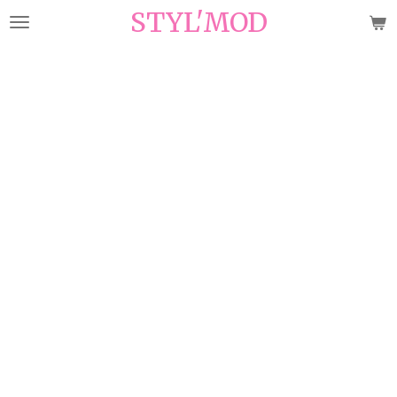
STYL'MOD
Passer
au
contenu
principal