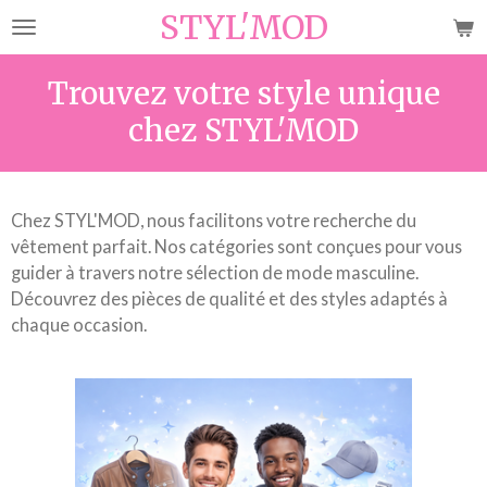
STYL'MOD
Passer
au
contenu
Trouvez votre style unique
principal
chez STYL'MOD
Chez STYL'MOD, nous facilitons votre recherche du
vêtement parfait. Nos catégories sont conçues pour vous
guider à travers notre sélection de mode masculine.
Découvrez des pièces de qualité et des styles adaptés à
chaque occasion.